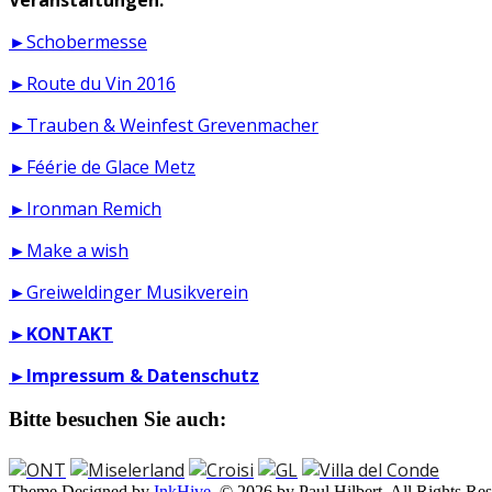
►Schobermesse
►Route du Vin 2016
►Trauben & Weinfest Grevenmacher
►Féérie de Glace Metz
►Ironman Remich
►Make a wish
►Greiweldinger Musikverein
►
KONTAKT
►
Impressum & Datenschutz
Bitte besuchen Sie auch:
Theme Designed by
InkHive
.
© 2026 by Paul Hilbert. All Rights Res