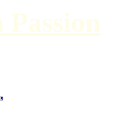
h Passion
19