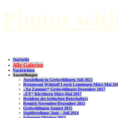
Photos wit
by Paul Hilbert
Startseite
Alle Galerien
Nachrichten
Ausstellungen
Ausstellung in Greiweldingen Juli 2022
Restaurant Wäistuff Leuck Lenningen März-Mai 20
„An Zammer“ Greiweldingen Dezember 2017
„EY“ Kirchberg März-Mai 2017
Residenz des britischen Botschafters
Remich November/Dezember 2015
Greiweldingen August 2015
Stadtbredimus Juni – Juli 2014
Schengen Oktober 2013