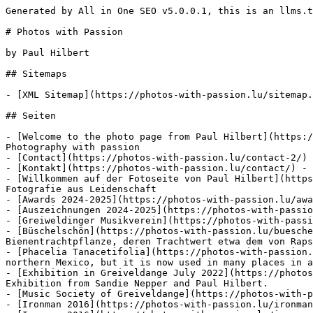
Generated by All in One SEO v5.0.0.1, this is an llms.txt file, used by LLMs to index the site.

# Photos with Passion

by Paul Hilbert

## Sitemaps

- [XML Sitemap](https://photos-with-passion.lu/sitemap.xml): Contains all public & indexable URLs for this website.

## Seiten

- [Welcome to the photo page from Paul Hilbert](https://photos-with-passion.lu/en/) - This is the Internetsite from Paul Hilbert from Greiveldange in Luxembourg. Photography with passion
- [Contact](https://photos-with-passion.lu/contact-2/) - Contact Paul Hilbert
- [Kontakt](https://photos-with-passion.lu/contact/) - Hier können Sie Paul Hilbert kontaktieren oder Fotos bestellen.
- [Willkommen auf der Fotoseite von Paul Hilbert](https://photos-with-passion.lu/de/) - Dies ist die Internetseite von Paul Hilbert aus Greiweldingen in Luxemburg. Fotografie aus Leidenschaft
- [Awards 2024-2025](https://photos-with-passion.lu/awards-2024-2025/)
- [Auszeichnungen 2024-2025](https://photos-with-passion.lu/auszeichnungen-2024-2025/) - Auszeichnungen in Fotobewerben von Paul Hilbert
- [Greiweldinger Musikverein](https://photos-with-passion.lu/greiweldenger-musek/) - Fotos von Aktivitäten vom Greiweldinger Musikverein.
- [Büschelschön](https://photos-with-passion.lu/bueschelschoen/) - Büschelschön wird in Mitteleuropa häufig als Bienenweide angesät. Sie gilt als sehr ertragreiche Bienentrachtpflanze, deren Trachtwert etwa dem von Raps oder Buchweizen entspricht.
- [Phacelia Tanacetifolia](https://photos-with-passion.lu/bueschelschoen_en/) - Phacelia tanacetifolia was originally native to the Southwestern United States and northern Mexico, but it is now used in many places in agriculture as a cover crop, a bee plant, an attractant for other beneficial insects.
- [Exhibition in Greiveldange July 2022](https://photos-with-passion.lu/multi-kulti-greiweldange-on-the-2nd-and-3rd-july-2022_en/) - Multi-Kulti Greiveldange: Exhibition from Sandie Nepper and Paul Hilbert.
- [Music Society of Greiveldange](https://photos-with-passion.lu/greiweldenger-musek-2/) - Photos from activities of the Music Society of Greiveldange.
- [Ironman 2016](https://photos-with-passion.lu/ironman-en/ironman-2016/)
- [Ironman 2016](https://photos-with-passion.lu/ironman-de/ironman-2016/) - Ironman 2016
- [Ironman Remich](https://photos-with-passion.lu/ironman-de/) - Ironman 2016, 2017, 2018, 2019 und 2022. Radstrecke bei der Einfahrt in Greiweldingen. Hier sehen sie ausschliesslich sog. Mitzieher Fotos.
- [Ironman Remich](https://photos-with-passion.lu/ironman-en/) - Ironman 2016, 2017, 2018, 2019 and 2022. Bikepart at the entry of Greiveldange. Here you see only so called panning photos.
- [Neueste Nachrichten](https://photos-with-passion.lu/latest-news/)
- [Latest News](https://photos-with-passion.lu/news-2/)
- [Awards 2022-2023](https://photos-with-passion.lu/awards-2022-2023/)
- [Awards 2020-2021](https://photos-with-passion.lu/awards-2020-2021/)
- [Awards 2018-2019](https://photos-with-passion.lu/awards-2018-2019/) - Awards in Photographic Contests from Paul Hilbert
- [Awards 2016-2017](https://photos-with-passion.lu/awards-2016-2017/) - Awards in Photographic Contests from Paul Hilbert
- [Auszeichnungen 2022-2023](https://photos-with-passion.lu/auszeichnungen-2022-2023/) - Auszeichnungen in Fotobewerben von Paul Hilbert
- [Auszeichnungen 2020-2021](https://photos-with-passion.lu/auszeichnungen-2020-2021/) - Auszeichnungen in Fotobewerben von Paul Hilbert
- [Auszeichnungen 2018-2019](https://photos-with-passion.lu/auszeichnungen-2018-2019/) - Auszeichnungen in Fotowettbewerben von Paul Hilbert
- [Auszeichnungen 2016-2017](https://photos-with-passion.lu/auszeichnungen-2016-2017/) - Auszeichnungen in Fotobewerben von Paul Hilbert
- [Über den Autor: Paul Hilbert](https://photos-with-passion.lu/about-me/) - Über mich: Kurze Biografie und meine Sichtweisen.
- [About the Author: Paul Hilbert](https://photos-with-passion.lu/about-the-author-paul-hilbert/) - A short description about me and my passion, the photography.
- [Galerien](https://photos-with-passion.lu/galerien/) - Dies sind alle Galerien der Internetseite von Paul Hilbert aus Greiweldingen in Luxemburg.
- [Ausstellung in Greiweldingen Juli 2022](https://photos-with-passion.lu/multi-kulti-greiweldingen-am-2ten-und-3ten-juli-2022_de/) - Multi-Kulti Greiweldingen: Ausstellung von Sandie Nepper und Paul Hilbert
- [Villa del Conde - Gran Canaria](https://photos-with-passion.lu/villa-del-conde-meloneras-gran-canaria_de/) - Villa del Conde – Gran Canaria
- [Villa de Conde - Gran Canaria](https://photos-with-passion.lu/villa-del-conde-meloneras-gran-canaria_en/) - Villa de Conde – Gran Canaria
- [Galleries](https://photos-with-passion.lu/galleries-2/) - These are all Galleries of the Internetsite from Paul Hilbert from Greiveldange in Luxembourg.
- [Picture of the month](https://photos-with-passion.lu/picture-of-the-week/) - Picture of the week from photos with passion by Paul Hilbert
- [Bild des Monats](https://photos-with-passion.lu/bild-der-woche/) - Bild der Woche auf photos with passion von Paul Hilbert.
- [Féérie de Glace (Ice Sculptures) Metz November 2016 - January 2017](https://photos-with-passion.lu/feerie-de-glace-ice-sculptures-metz-november-16-january-17/) - Fascinating Ice Sculptures at Metz.
- [Féérie de Glace (Eisskulpturen) Metz November 2016 - Januar 2017](https://photos-with-passion.lu/feerie-de-glace/) - Faszinierende Eisskulpturen in der Ausstellung "Fééries de Glace" in Metz
- [Greiweldingen Dezember 2017](https://photos-with-passion.lu/greiweldingen-dezember-2017/) - Malerei, Zeichnungen und Fotos von Mea Bateman und Paul Hilbert in Greiweldingen.
- [Natur](https://photos-with-passion.lu/natur/) - Was unterscheidet ein Naturfoto von einem Landschaftsfoto? Manchmal ist es nicht 