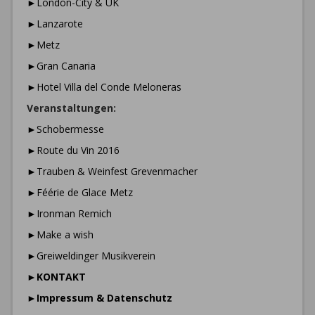
►London-City & UK
►Lanzarote
►Metz
►Gran Canaria
►Hotel Villa del Conde Meloneras
Veranstaltungen:
►Schobermesse
►Route du Vin 2016
►Trauben & Weinfest Grevenmacher
►Féérie de Glace Metz
►Ironman Remich
►Make a wish
►Greiweldinger Musikverein
►
KONTAKT
►
Impressum & Datenschutz