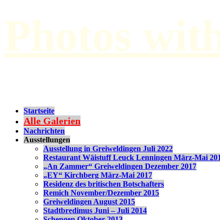
Photos wit
by Paul Hilbert
Startseite
Alle Galerien
Nachrichten
Ausstellungen
Ausstellung in Greiweldingen Juli 2022
Restaurant Wäistuff Leuck Lenningen März-Mai 20
„An Zammer“ Greiweldingen Dezember 2017
„EY“ Kirchberg März-Mai 2017
Residenz des britischen Botschafters
Remich November/Dezember 2015
Greiweldingen August 2015
Stadtbredimus Juni – Juli 2014
Schengen Oktober 2013