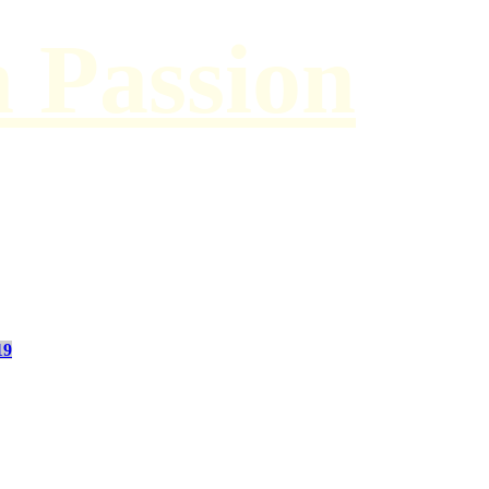
h Passion
19