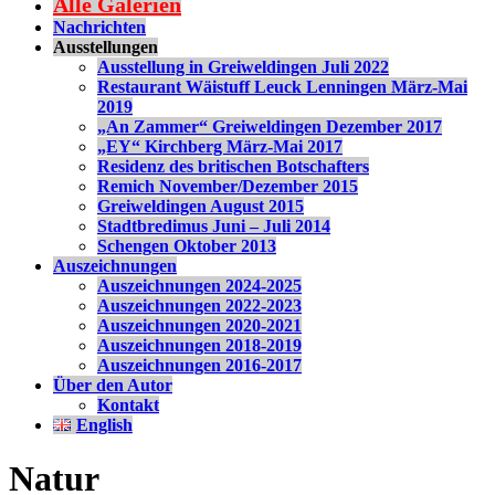
Alle Galerien
Nachrichten
Ausstellungen
Ausstellung in Greiweldingen Juli 2022
Restaurant Wäistuff Leuck Lenningen März-Mai
2019
„An Zammer“ Greiweldingen Dezember 2017
„EY“ Kirchberg März-Mai 2017
Residenz des britischen Botschafters
Remich November/Dezember 2015
Greiweldingen August 2015
Stadtbredimus Juni – Juli 2014
Schengen Oktober 2013
Auszeichnungen
Auszeichnungen 2024-2025
Auszeichnungen 2022-2023
Auszeichnungen 2020-2021
Auszeichnungen 2018-2019
Auszeichnungen 2016-2017
Über den Autor
Kontakt
English
Natur