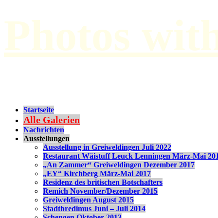
Photos wit
by Paul Hilbert
Startseite
Alle Galerien
Nachrichten
Ausstellungen
Ausstellung in Greiweldingen Juli 2022
Restaurant Wäistuff Leuck Lenningen März-Mai 20
„An Zammer“ Greiweldingen Dezember 2017
„EY“ Kirchberg März-Mai 2017
Residenz des britischen Botschafters
Remich November/Dezember 2015
Greiweldingen August 2015
Stadtbredimus Juni – Juli 2014
Schengen Oktober 2013