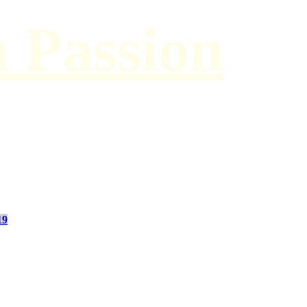
h Passion
19