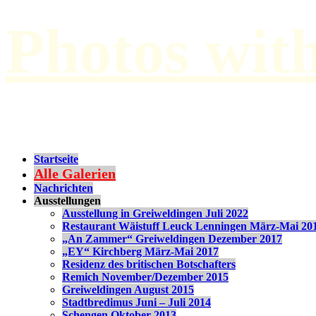
Photos wit
by Paul Hilbert
Startseite
Alle Galerien
Nachrichten
Ausstellungen
Ausstellung in Greiweldingen Juli 2022
Restaurant Wäistuff Leuck Lenningen März-Mai 20
„An Zammer“ Greiweldingen Dezember 2017
„EY“ Kirchberg März-Mai 2017
Residenz des britischen Botschafters
Remich November/Dezember 2015
Greiweldingen August 2015
Stadtbredimus Juni – Juli 2014
Schengen Oktober 2013