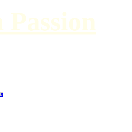
h Passion
19