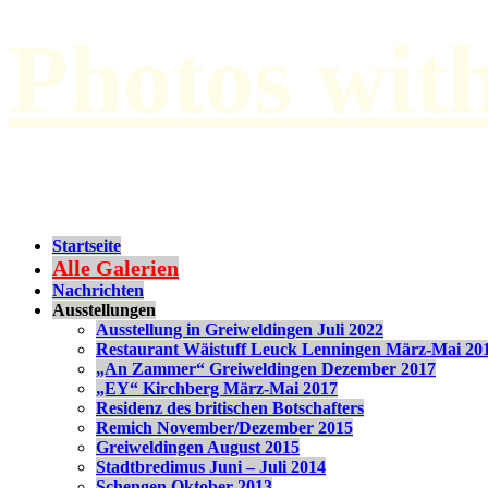
Photos wit
by Paul Hilbert
Startseite
Alle Galerien
Nachrichten
Ausstellungen
Ausstellung in Greiweldingen Juli 2022
Restaurant Wäistuff Leuck Lenningen März-Mai 20
„An Zammer“ Greiweldingen Dezember 2017
„EY“ Kirchberg März-Mai 2017
Residenz des britischen Botschafters
Remich November/Dezember 2015
Greiweldingen August 2015
Stadtbredimus Juni – Juli 2014
Schengen Oktober 2013