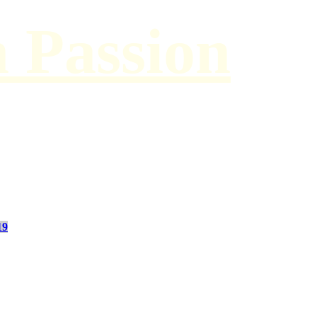
h Passion
19