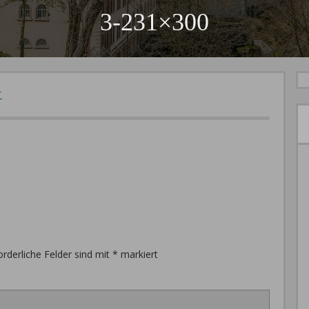
3-231×300
T
orderliche Felder sind mit
*
markiert