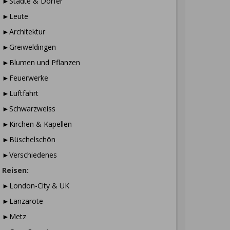
►Städte & Dörfer
►Leute
►Architektur
►Greiweldingen
►Blumen und Pflanzen
►Feuerwerke
►Luftfahrt
►Schwarzweiss
►Kirchen & Kapellen
►Büschelschön
►Verschiedenes
Reisen:
►London-City & UK
►Lanzarote
►Metz