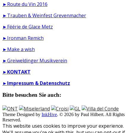
►Route du Vin 2016
►Trauben & Weinfest Grevenmacher
►Féérie de Glace Metz
►Ironman Remich
►Make a wish
►Greiweldinger Musikverein
►
KONTAKT
►
Impressum & Datenschutz
Bitte besuchen Sie auch:
Theme Designed by
InkHive
.
© 2026 by Paul Hilbert. All Rights
Reserved.
This website uses cookies to improve your experience.
We'll assume you're ok with this, but you can opt-out if