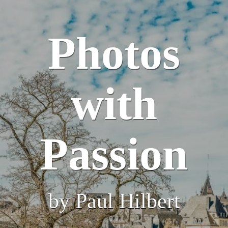
Photos
with
Passion
by Paul Hilbert