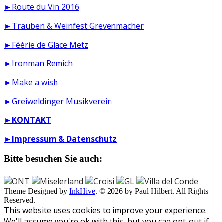
►Route du Vin 2016
►Trauben & Weinfest Grevenmacher
►Féérie de Glace Metz
►Ironman Remich
►Make a wish
►Greiweldinger Musikverein
►
KONTAKT
►
Impressum & Datenschutz
Bitte besuchen Sie auch:
Theme Designed by
InkHive
.
© 2026 by Paul Hilbert. All Rights
Reserved.
This website uses cookies to improve your experience.
We'll assume you're ok with this, but you can opt-out if