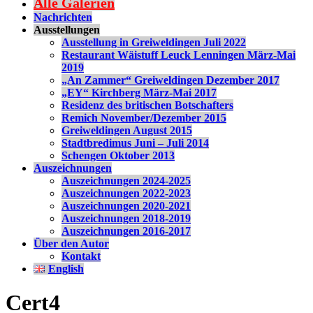
Alle Galerien
Nachrichten
Ausstellungen
Ausstellung in Greiweldingen Juli 2022
Restaurant Wäistuff Leuck Lenningen März-Mai
2019
„An Zammer“ Greiweldingen Dezember 2017
„EY“ Kirchberg März-Mai 2017
Residenz des britischen Botschafters
Remich November/Dezember 2015
Greiweldingen August 2015
Stadtbredimus Juni – Juli 2014
Schengen Oktober 2013
Auszeichnungen
Auszeichnungen 2024-2025
Auszeichnungen 2022-2023
Auszeichnungen 2020-2021
Auszeichnungen 2018-2019
Auszeichnungen 2016-2017
Über den Autor
Kontakt
English
Cert4