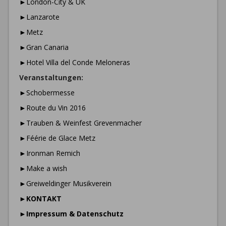
►London-City & UK
►Lanzarote
►Metz
►Gran Canaria
►Hotel Villa del Conde Meloneras
Veranstaltungen:
►Schobermesse
►Route du Vin 2016
►Trauben & Weinfest Grevenmacher
►Féérie de Glace Metz
►Ironman Remich
►Make a wish
►Greiweldinger Musikverein
►
KONTAKT
►
Impressum & Datenschutz