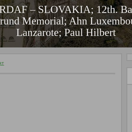
F – SLOVAKIA; 12th. Barda
 Grund Memorial; Ahn Luxembo
Lanzarote; Paul Hilbert
RT