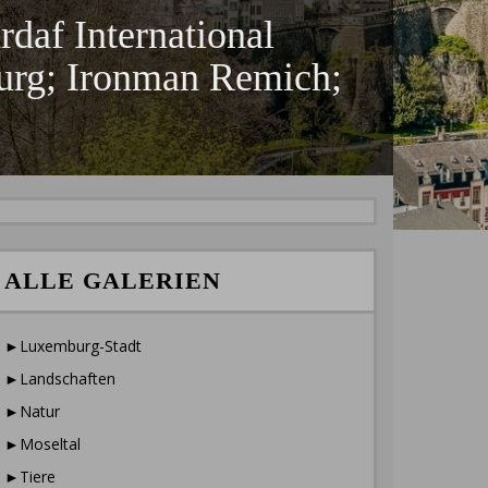
f International
urg; Ironman Remich;
ALLE GALERIEN
►Luxemburg-Stadt
►Landschaften
►Natur
►Moseltal
►Tiere