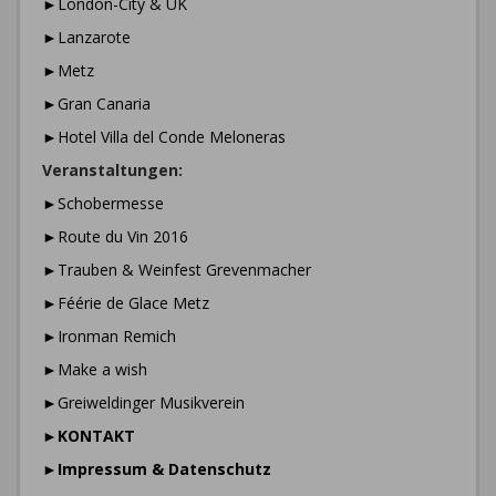
►London-City & UK
►Lanzarote
►Metz
►Gran Canaria
►Hotel Villa del Conde Meloneras
Veranstaltungen:
►Schobermesse
►Route du Vin 2016
►Trauben & Weinfest Grevenmacher
►Féérie de Glace Metz
►Ironman Remich
►Make a wish
►Greiweldinger Musikverein
►
KONTAKT
►
Impressum & Datenschutz