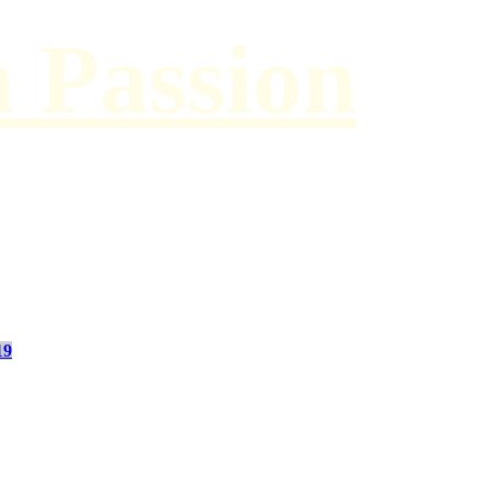
h Passion
19