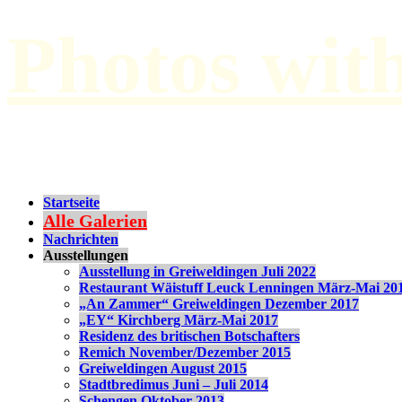
Photos wit
by Paul Hilbert
Startseite
Alle Galerien
Nachrichten
Ausstellungen
Ausstellung in Greiweldingen Juli 2022
Restaurant Wäistuff Leuck Lenningen März-Mai 20
„An Zammer“ Greiweldingen Dezember 2017
„EY“ Kirchberg März-Mai 2017
Residenz des britischen Botschafters
Remich November/Dezember 2015
Greiweldingen August 2015
Stadtbredimus Juni – Juli 2014
Schengen Oktober 2013