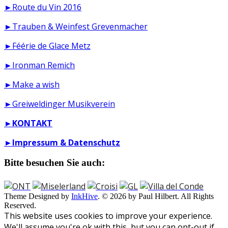
►Route du Vin 2016
►Trauben & Weinfest Grevenmacher
►Féérie de Glace Metz
►Ironman Remich
►Make a wish
►Greiweldinger Musikverein
►
KONTAKT
►
Impressum & Datenschutz
Bitte besuchen Sie auch:
Theme Designed by
InkHive
.
© 2026 by Paul Hilbert. All Rights
Reserved.
This website uses cookies to improve your experience.
We'll assume you're ok with this, but you can opt-out if