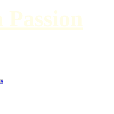
h Passion
19