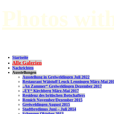
Photos wit
by Paul Hilbert
Startseite
Alle Galerien
Nachrichten
Ausstellungen
Ausstellung in Greiweldingen Juli 2022
Restaurant Wäistuff Leuck Lenningen März-Mai 20
„An Zammer“ Greiweldingen Dezember 2017
„EY“ Kirchberg März-Mai 2017
Residenz des britischen Botschafters
Remich November/Dezember 2015
Greiweldingen August 2015
Stadtbredimus Juni – Juli 2014
Schengen Oktober 2013