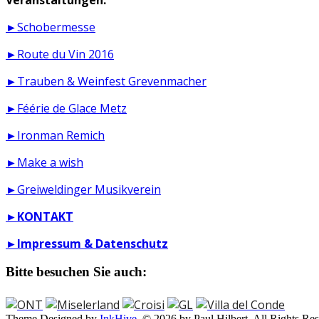
►Schobermesse
►Route du Vin 2016
►Trauben & Weinfest Grevenmacher
►Féérie de Glace Metz
►Ironman Remich
►Make a wish
►Greiweldinger Musikverein
►
KONTAKT
►
Impressum & Datenschutz
Bitte besuchen Sie auch:
Theme Designed by
InkHive
.
© 2026 by Paul Hilbert. All Rights Res