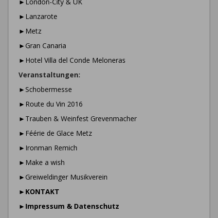
►London-City & UK
►Lanzarote
►Metz
►Gran Canaria
►Hotel Villa del Conde Meloneras
Veranstaltungen:
►Schobermesse
►Route du Vin 2016
►Trauben & Weinfest Grevenmacher
►Féérie de Glace Metz
►Ironman Remich
►Make a wish
►Greiweldinger Musikverein
►
KONTAKT
►
Impressum & Datenschutz