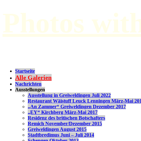
Photos wit
by Paul Hilbert
Startseite
Alle Galerien
Nachrichten
Ausstellungen
Ausstellung in Greiweldingen Juli 2022
Restaurant Wäistuff Leuck Lenningen März-Mai 20
„An Zammer“ Greiweldingen Dezember 2017
„EY“ Kirchberg März-Mai 2017
Residenz des britischen Botschafters
Remich November/Dezember 2015
Greiweldingen August 2015
Stadtbredimus Juni – Juli 2014
Schengen Oktober 2013