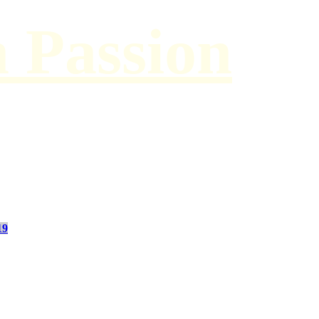
h Passion
19