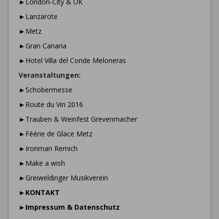
►London-City & UK
►Lanzarote
►Metz
►Gran Canaria
►Hotel Villa del Conde Meloneras
Veranstaltungen:
►Schobermesse
►Route du Vin 2016
►Trauben & Weinfest Grevenmacher
►Féérie de Glace Metz
►Ironman Remich
►Make a wish
►Greiweldinger Musikverein
►
KONTAKT
►
Impressum & Datenschutz