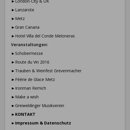
►London-City & UK
►Lanzarote
►Metz
►Gran Canaria
►Hotel Villa del Conde Meloneras
Veranstaltungen:
►Schobermesse
►Route du Vin 2016
►Trauben & Weinfest Grevenmacher
►Féérie de Glace Metz
►Ironman Remich
►Make a wish
►Greiweldinger Musikverein
►
KONTAKT
►
Impressum & Datenschutz