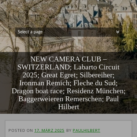
NEW CAMERA CLUB –
SWITZERLAND; Labarto Circuit
2025; Great Egret; Silbereiher;
Ironman Remich; Fleche du Sud;
Dragon boat race; Residenz München;
Baggerweieren Remerschen; Paul
Hilbert
POSTED ON
17. MÄRZ 2025
BY
PAULHILBERT