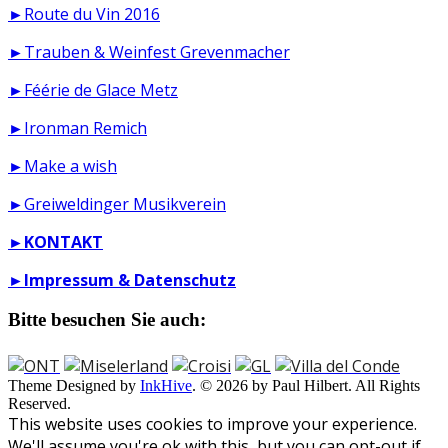
►Route du Vin 2016
►Trauben & Weinfest Grevenmacher
►Féérie de Glace Metz
►Ironman Remich
►Make a wish
►Greiweldinger Musikverein
►
KONTAKT
►
Impressum & Datenschutz
Bitte besuchen Sie auch:
Theme Designed by
InkHive
.
© 2026 by Paul Hilbert. All Rights
Reserved.
This website uses cookies to improve your experience.
We'll assume you're ok with this, but you can opt-out if