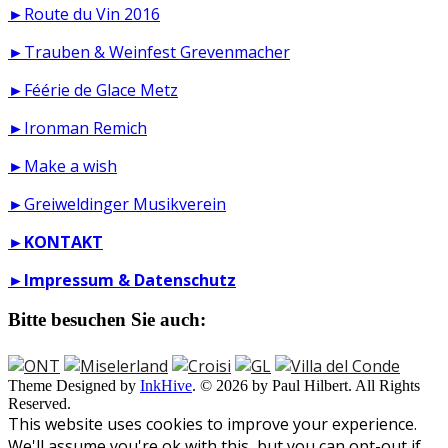
►Route du Vin 2016
►Trauben & Weinfest Grevenmacher
►Féérie de Glace Metz
►Ironman Remich
►Make a wish
►Greiweldinger Musikverein
►
KONTAKT
►
Impressum & Datenschutz
Bitte besuchen Sie auch:
Theme Designed by
InkHive
.
© 2026 by Paul Hilbert. All Rights
Reserved.
This website uses cookies to improve your experience.
We'll assume you're ok with this, but you can opt-out if