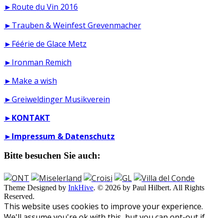
►Route du Vin 2016
►Trauben & Weinfest Grevenmacher
►Féérie de Glace Metz
►Ironman Remich
►Make a wish
►Greiweldinger Musikverein
►
KONTAKT
►
Impressum & Datenschutz
Bitte besuchen Sie auch:
Theme Designed by
InkHive
.
© 2026 by Paul Hilbert. All Rights
Reserved.
This website uses cookies to improve your experience.
We'll assume you're ok with this, but you can opt-out if