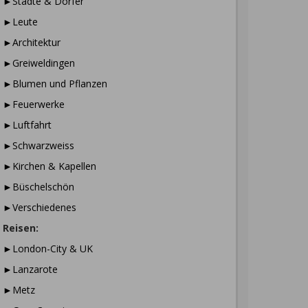
►Städte & Dörfer
►Leute
►Architektur
►Greiweldingen
►Blumen und Pflanzen
►Feuerwerke
►Luftfahrt
►Schwarzweiss
►Kirchen & Kapellen
►Büschelschön
►Verschiedenes
Reisen:
►London-City & UK
►Lanzarote
►Metz