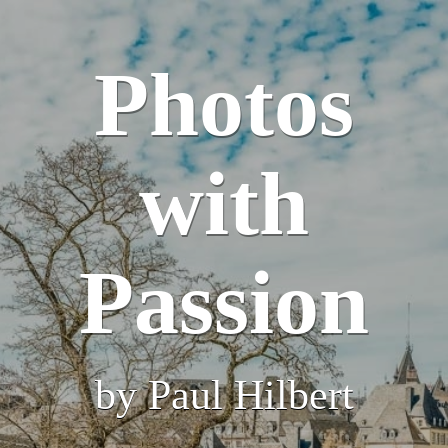
Photos
with
Passion
by Paul Hilbert