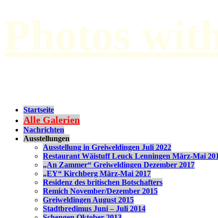
Photos wit
by Paul Hilbert
Startseite
Alle Galerien
Nachrichten
Ausstellungen
Ausstellung in Greiweldingen Juli 2022
Restaurant Wäistuff Leuck Lenningen März-Mai 20
„An Zammer“ Greiweldingen Dezember 2017
„EY“ Kirchberg März-Mai 2017
Residenz des britischen Botschafters
Remich November/Dezember 2015
Greiweldingen August 2015
Stadtbredimus Juni – Juli 2014
Schengen Oktober 2013