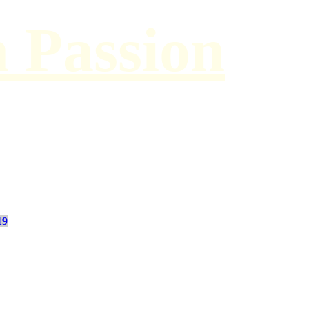
h Passion
19