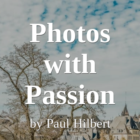
Photos
with
Passion
by Paul Hilbert