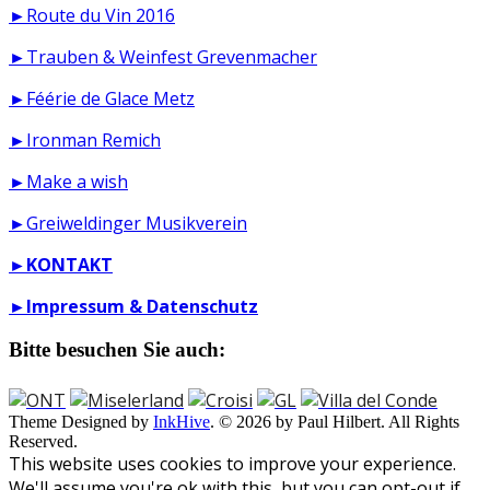
►Route du Vin 2016
►Trauben & Weinfest Grevenmacher
►Féérie de Glace Metz
►Ironman Remich
►Make a wish
►Greiweldinger Musikverein
►
KONTAKT
►
Impressum & Datenschutz
Bitte besuchen Sie auch:
Theme Designed by
InkHive
.
© 2026 by Paul Hilbert. All Rights
Reserved.
This website uses cookies to improve your experience.
We'll assume you're ok with this, but you can opt-out if