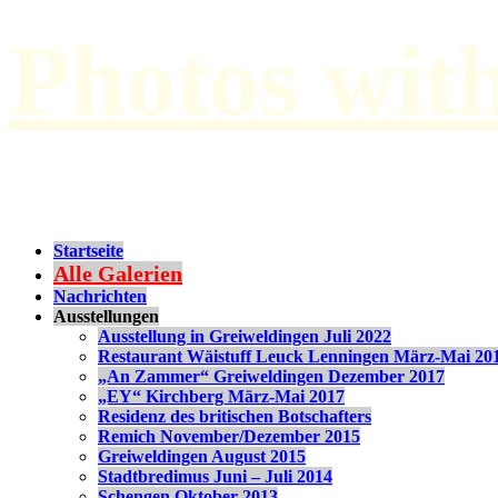
Photos wit
by Paul Hilbert
Startseite
Alle Galerien
Nachrichten
Ausstellungen
Ausstellung in Greiweldingen Juli 2022
Restaurant Wäistuff Leuck Lenningen März-Mai 20
„An Zammer“ Greiweldingen Dezember 2017
„EY“ Kirchberg März-Mai 2017
Residenz des britischen Botschafters
Remich November/Dezember 2015
Greiweldingen August 2015
Stadtbredimus Juni – Juli 2014
Schengen Oktober 2013