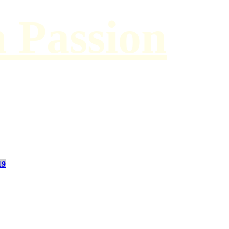
h Passion
19