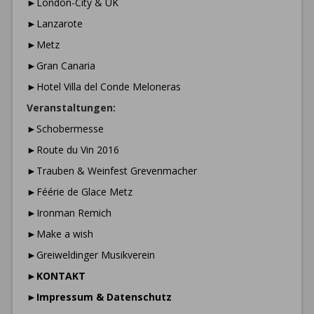
►London-City & UK
►Lanzarote
►Metz
►Gran Canaria
►Hotel Villa del Conde Meloneras
Veranstaltungen:
►Schobermesse
►Route du Vin 2016
►Trauben & Weinfest Grevenmacher
►Féérie de Glace Metz
►Ironman Remich
►Make a wish
►Greiweldinger Musikverein
►
KONTAKT
►
Impressum & Datenschutz