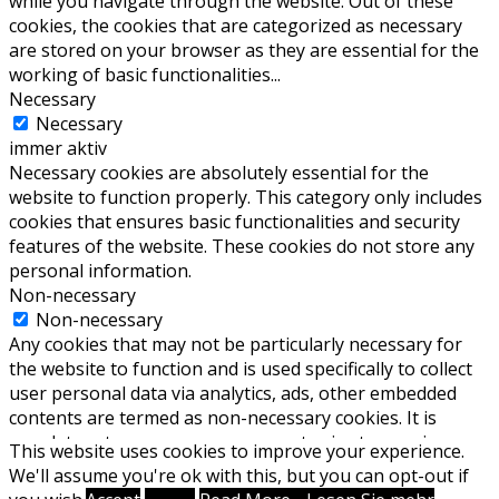
while you navigate through the website. Out of these
cookies, the cookies that are categorized as necessary
are stored on your browser as they are essential for the
working of basic functionalities
...
Necessary
Necessary
immer aktiv
Necessary cookies are absolutely essential for the
website to function properly. This category only includes
cookies that ensures basic functionalities and security
features of the website. These cookies do not store any
personal information.
Non-necessary
Non-necessary
Any cookies that may not be particularly necessary for
the website to function and is used specifically to collect
user personal data via analytics, ads, other embedded
contents are termed as non-necessary cookies. It is
mandatory to procure user consent prior to running
This website uses cookies to improve your experience.
these cookies on your website.
We'll assume you're ok with this, but you can opt-out if
SPEICHERN & AKZEPTIEREN