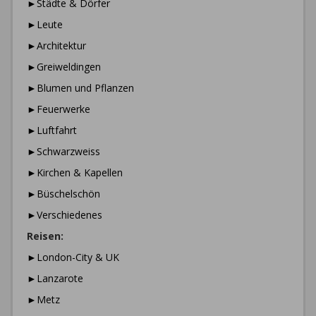
►Städte & Dörfer
►Leute
►Architektur
►Greiweldingen
►Blumen und Pflanzen
►Feuerwerke
►Luftfahrt
►Schwarzweiss
►Kirchen & Kapellen
►Büschelschön
►Verschiedenes
Reisen:
►London-City & UK
►Lanzarote
►Metz