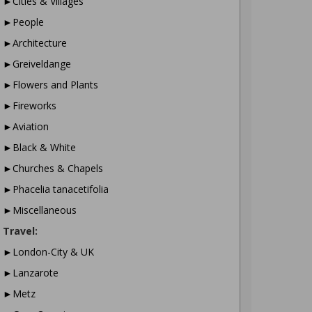
►Cities & Villages
►People
►Architecture
►Greiveldange
►Flowers and Plants
►Fireworks
►Aviation
►Black & White
►Churches & Chapels
►Phacelia tanacetifolia
►Miscellaneous
Travel:
►London-City & UK
►Lanzarote
►Metz